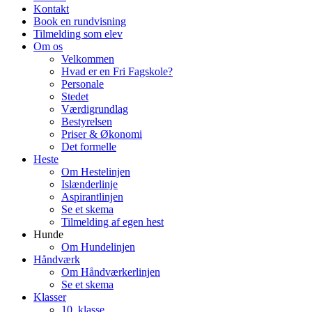
Kontakt
Book en rundvisning
Tilmelding som elev
Om os
Velkommen
Hvad er en Fri Fagskole?
Personale
Stedet
Værdigrundlag
Bestyrelsen
Priser & Økonomi
Det formelle
Heste
Om Hestelinjen
Islænderlinje
Aspirantlinjen
Se et skema
Tilmelding af egen hest
Hunde
Om Hundelinjen
Håndværk
Om Håndværkerlinjen
Se et skema
Klasser
10. klasse