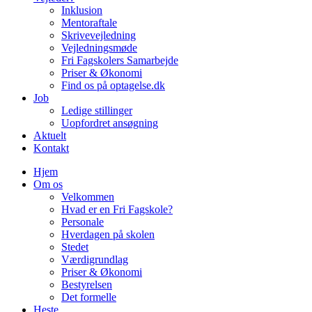
Inklusion
Mentoraftale
Skrivevejledning
Vejledningsmøde
Fri Fagskolers Samarbejde
Priser & Økonomi
Find os på optagelse.dk
Job
Ledige stillinger
Uopfordret ansøgning
Aktuelt
Kontakt
Hjem
Om os
Velkommen
Hvad er en Fri Fagskole?
Personale
Hverdagen på skolen
Stedet
Værdigrundlag
Priser & Økonomi
Bestyrelsen
Det formelle
Heste