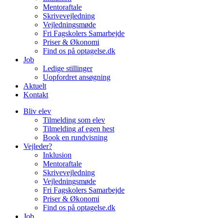
Mentoraftale
Skrivevejledning
Vejledningsmøde
Fri Fagskolers Samarbejde
Priser & Økonomi
Find os på optagelse.dk
Job
Ledige stillinger
Uopfordret ansøgning
Aktuelt
Kontakt
Bliv elev
Tilmelding som elev
Tilmelding af egen hest
Book en rundvisning
Vejleder?
Inklusion
Mentoraftale
Skrivevejledning
Vejledningsmøde
Fri Fagskolers Samarbejde
Priser & Økonomi
Find os på optagelse.dk
Job