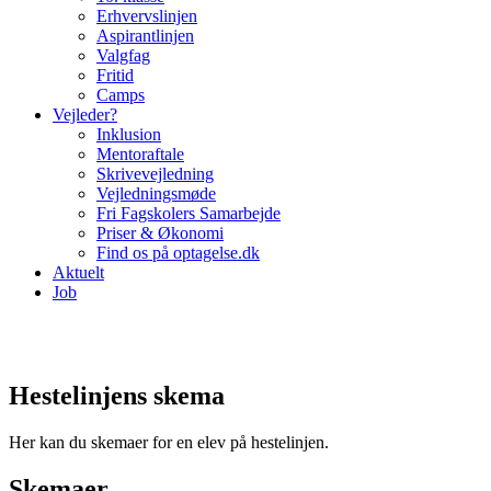
Erhvervslinjen
Aspirantlinjen
Valgfag
Fritid
Camps
Vejleder?
Inklusion
Mentoraftale
Skrivevejledning
Vejledningsmøde
Fri Fagskolers Samarbejde
Priser & Økonomi
Find os på optagelse.dk
Aktuelt
Job
Hestelinjens skema
Her kan du skemaer for en elev på hestelinjen.
Skemaer