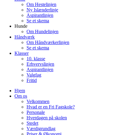
Om Hestelinjen
Ny Islænderlinje
Aspirantlinjen
Se et skema
Hunde
Om Hundelinjen
Håndværk
Om Håndværkerlinjen
Se et skema
Klasser
10. klasse
Erhvervslinjen
Aspirantlinjen
Valgfag
Fritid
Hjem
Om os
Velkommen
Hvad er en Fri Fagskole?
Personale
Hverdagen på skolen
Stedet
Værdigrundlag
Priser & Økonomi