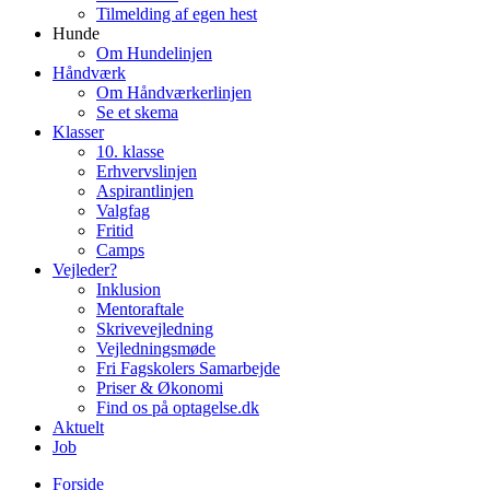
Tilmelding af egen hest
Hunde
Om Hundelinjen
Håndværk
Om Håndværkerlinjen
Se et skema
Klasser
10. klasse
Erhvervslinjen
Aspirantlinjen
Valgfag
Fritid
Camps
Vejleder?
Inklusion
Mentoraftale
Skrivevejledning
Vejledningsmøde
Fri Fagskolers Samarbejde
Priser & Økonomi
Find os på optagelse.dk
Aktuelt
Job
Forside