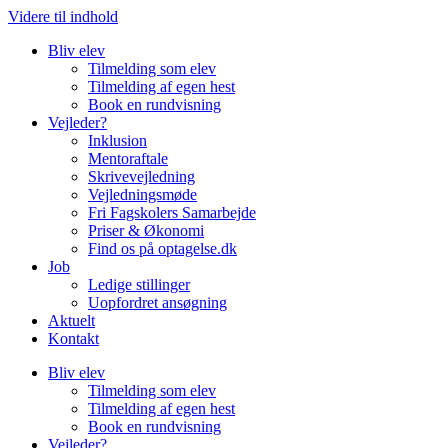
Videre til indhold
Bliv elev
Tilmelding som elev
Tilmelding af egen hest
Book en rundvisning
Vejleder?
Inklusion
Mentoraftale
Skrivevejledning
Vejledningsmøde
Fri Fagskolers Samarbejde
Priser & Økonomi
Find os på optagelse.dk
Job
Ledige stillinger
Uopfordret ansøgning
Aktuelt
Kontakt
Bliv elev
Tilmelding som elev
Tilmelding af egen hest
Book en rundvisning
Vejleder?