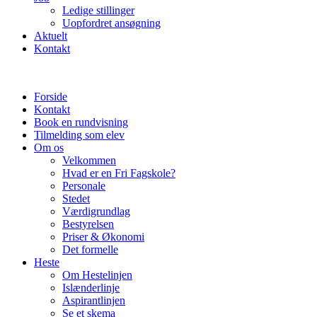
Ledige stillinger
Uopfordret ansøgning
Aktuelt
Kontakt
Forside
Kontakt
Book en rundvisning
Tilmelding som elev
Om os
Velkommen
Hvad er en Fri Fagskole?
Personale
Stedet
Værdigrundlag
Bestyrelsen
Priser & Økonomi
Det formelle
Heste
Om Hestelinjen
Islænderlinje
Aspirantlinjen
Se et skema