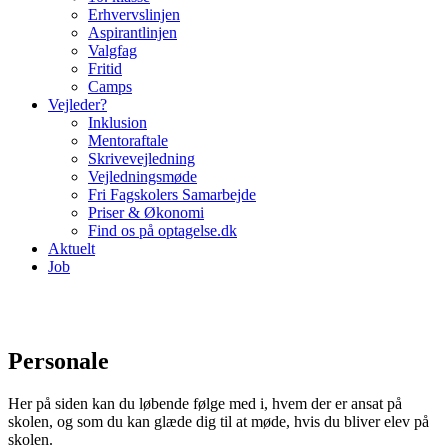
Erhvervslinjen
Aspirantlinjen
Valgfag
Fritid
Camps
Vejleder?
Inklusion
Mentoraftale
Skrivevejledning
Vejledningsmøde
Fri Fagskolers Samarbejde
Priser & Økonomi
Find os på optagelse.dk
Aktuelt
Job
Personale
Her på siden kan du løbende følge med i, hvem der er ansat på
skolen, og som du kan glæde dig til at møde, hvis du bliver elev på
skolen.