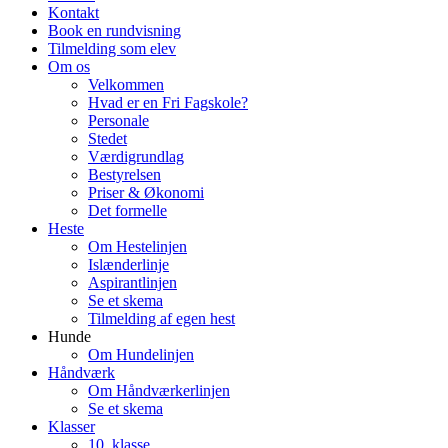
Kontakt
Book en rundvisning
Tilmelding som elev
Om os
Velkommen
Hvad er en Fri Fagskole?
Personale
Stedet
Værdigrundlag
Bestyrelsen
Priser & Økonomi
Det formelle
Heste
Om Hestelinjen
Islænderlinje
Aspirantlinjen
Se et skema
Tilmelding af egen hest
Hunde
Om Hundelinjen
Håndværk
Om Håndværkerlinjen
Se et skema
Klasser
10. klasse