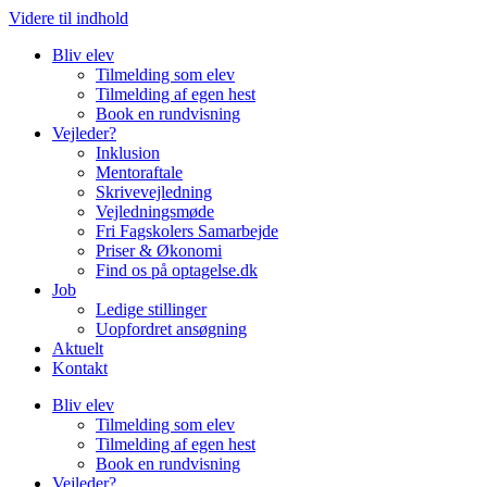
Videre til indhold
Bliv elev
Tilmelding som elev
Tilmelding af egen hest
Book en rundvisning
Vejleder?
Inklusion
Mentoraftale
Skrivevejledning
Vejledningsmøde
Fri Fagskolers Samarbejde
Priser & Økonomi
Find os på optagelse.dk
Job
Ledige stillinger
Uopfordret ansøgning
Aktuelt
Kontakt
Bliv elev
Tilmelding som elev
Tilmelding af egen hest
Book en rundvisning
Vejleder?