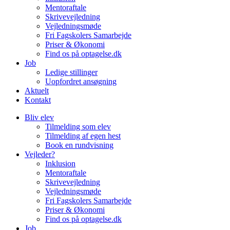
Mentoraftale
Skrivevejledning
Vejledningsmøde
Fri Fagskolers Samarbejde
Priser & Økonomi
Find os på optagelse.dk
Job
Ledige stillinger
Uopfordret ansøgning
Aktuelt
Kontakt
Bliv elev
Tilmelding som elev
Tilmelding af egen hest
Book en rundvisning
Vejleder?
Inklusion
Mentoraftale
Skrivevejledning
Vejledningsmøde
Fri Fagskolers Samarbejde
Priser & Økonomi
Find os på optagelse.dk
Job