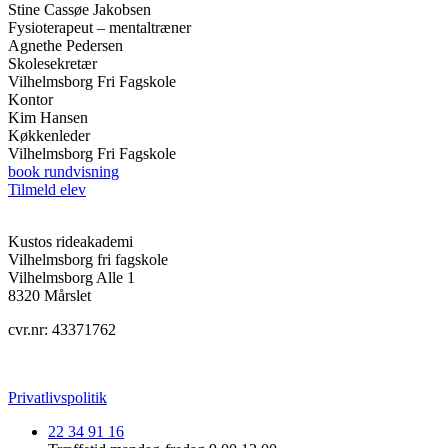
Stine Cassøe Jakobsen
Fysioterapeut – mentaltræner
Agnethe Pedersen
Skolesekretær
Vilhelmsborg Fri Fagskole
Kontor
Kim Hansen
Køkkenleder
Vilhelmsborg Fri Fagskole
book rundvisning
Tilmeld elev
Kustos rideakademi
Vilhelmsborg fri fagskole
Vilhelmsborg Alle 1
8320 Mårslet
cvr.nr: 43371762
Privatlivspolitik
22 34 91 16