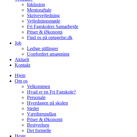
Inklusion
Mentoraftale
Skrivevejledning
Vejledningsmøde
Fri Fagskolers Samarbejde
Priser & Økonomi
Find os på optagelse.dk
Job
Ledige stillinger
Uopfordret ansøgning
Aktuelt
Kontakt
Hjem
Om os
Velkommen
Hvad er en Fri Fagskole?
Personale
Hverdagen på skolen
Stedet
Værdigrundlag
Priser & Økonomi
Bestyrelsen
Det formelle
Heste