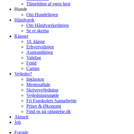
Tilmelding af egen hest
Hunde
Om Hundelinjen
Håndværk
Om Håndværkerlinjen
Se et skema
Klasser
10. klasse
Erhvervslinjen
Aspirantlinjen
Valgfag
Fritid
Camps
Vejleder?
Inklusion
Mentoraftale
Skrivevejledning
Vejledningsmøde
Fri Fagskolers Samarbejde
Priser & Økonomi
Find os på optagelse.dk
Aktuelt
Job
Forside