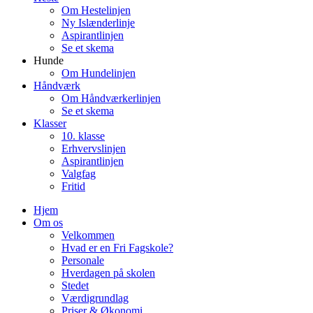
Om Hestelinjen
Ny Islænderlinje
Aspirantlinjen
Se et skema
Hunde
Om Hundelinjen
Håndværk
Om Håndværkerlinjen
Se et skema
Klasser
10. klasse
Erhvervslinjen
Aspirantlinjen
Valgfag
Fritid
Hjem
Om os
Velkommen
Hvad er en Fri Fagskole?
Personale
Hverdagen på skolen
Stedet
Værdigrundlag
Priser & Økonomi