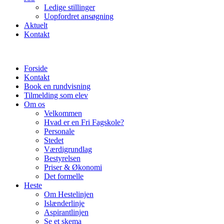
Ledige stillinger
Uopfordret ansøgning
Aktuelt
Kontakt
Forside
Kontakt
Book en rundvisning
Tilmelding som elev
Om os
Velkommen
Hvad er en Fri Fagskole?
Personale
Stedet
Værdigrundlag
Bestyrelsen
Priser & Økonomi
Det formelle
Heste
Om Hestelinjen
Islænderlinje
Aspirantlinjen
Se et skema