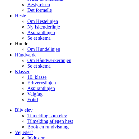
Bestyrelsen
Det formelle
Heste
Om Hestelinjen
Ny Islænderlinje
Aspirantlinjen
Se et skema
Hunde
Om Hundelinjen
Håndværk
Om Håndværkerlinjen
Se et skema
Klasser
10. klasse
Erhvervslinjen
Aspirantlinjen
Valgfag
Fritid
Bliv elev
Tilmelding som elev
Tilmelding af egen hest
Book en rundvisning
Vejleder?
Inklusion