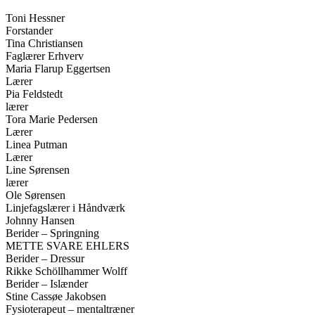
Toni Hessner
Forstander
Tina Christiansen
Faglærer Erhverv
Maria Flarup Eggertsen
Lærer
Pia Feldstedt
lærer
Tora Marie Pedersen
Lærer
Linea Putman
Lærer
Line Sørensen
lærer
Ole Sørensen
Linjefagslærer i Håndværk
Johnny Hansen
Berider – Springning
METTE SVARE EHLERS
Berider – Dressur
Rikke Schöllhammer Wolff
Berider – Islænder
Stine Cassøe Jakobsen
Fysioterapeut – mentaltræner