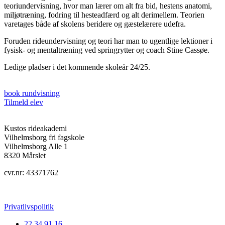
teoriundervisning, hvor man lærer om alt fra bid, hestens anatomi,
miljøtræning, fodring til hesteadfærd og alt derimellem. Teorien
varetages både af skolens beridere og gæstelærere udefra.
Foruden rideundervisning og teori har man to ugentlige lektioner i
fysisk- og mentaltræning ved springrytter og coach Stine Cassøe.
Ledige pladser i det kommende skoleår 24/25.
book rundvisning
Tilmeld elev
Kustos rideakademi
Vilhelmsborg fri fagskole
Vilhelmsborg Alle 1
8320 Mårslet
cvr.nr: 43371762
Privatlivspolitik
22 34 91 16