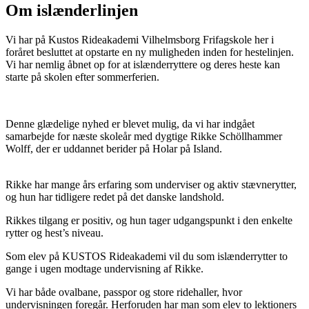
Om islænderlinjen
Vi har på Kustos Rideakademi Vilhelmsborg Frifagskole her i
foråret besluttet at opstarte en ny muligheden inden for hestelinjen.
Vi har nemlig åbnet op for at islænderryttere og deres heste kan
starte på skolen efter sommerferien.
Denne glædelige nyhed er blevet mulig, da vi har indgået
samarbejde for næste skoleår med dygtige Rikke Schöllhammer
Wolff, der er uddannet berider på Holar på Island.
Rikke har mange års erfaring som underviser og aktiv stævnerytter,
og hun har tidligere redet på det danske landshold.
Rikkes tilgang er positiv, og hun tager udgangspunkt i den enkelte
rytter og hest’s niveau.
Som elev på KUSTOS Rideakademi vil du som islænderrytter to
gange i ugen modtage undervisning af Rikke.
Vi har både ovalbane, passpor og store ridehaller, hvor
undervisningen foregår. Herforuden har man som elev to lektioners