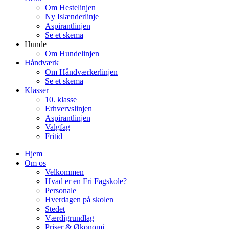
Om Hestelinjen
Ny Islænderlinje
Aspirantlinjen
Se et skema
Hunde
Om Hundelinjen
Håndværk
Om Håndværkerlinjen
Se et skema
Klasser
10. klasse
Erhvervslinjen
Aspirantlinjen
Valgfag
Fritid
Hjem
Om os
Velkommen
Hvad er en Fri Fagskole?
Personale
Hverdagen på skolen
Stedet
Værdigrundlag
Priser & Økonomi