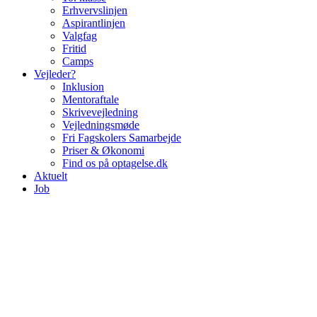
Erhvervslinjen
Aspirantlinjen
Valgfag
Fritid
Camps
Vejleder?
Inklusion
Mentoraftale
Skrivevejledning
Vejledningsmøde
Fri Fagskolers Samarbejde
Priser & Økonomi
Find os på optagelse.dk
Aktuelt
Job