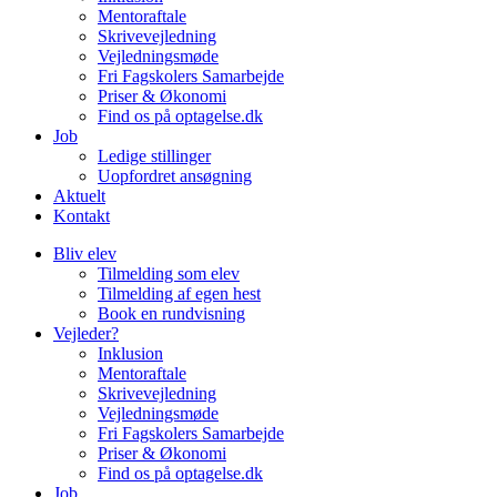
Mentoraftale
Skrivevejledning
Vejledningsmøde
Fri Fagskolers Samarbejde
Priser & Økonomi
Find os på optagelse.dk
Job
Ledige stillinger
Uopfordret ansøgning
Aktuelt
Kontakt
Bliv elev
Tilmelding som elev
Tilmelding af egen hest
Book en rundvisning
Vejleder?
Inklusion
Mentoraftale
Skrivevejledning
Vejledningsmøde
Fri Fagskolers Samarbejde
Priser & Økonomi
Find os på optagelse.dk
Job