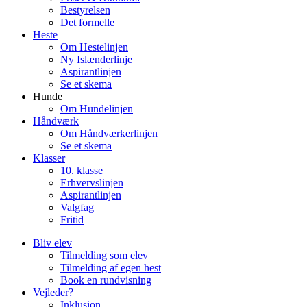
Bestyrelsen
Det formelle
Heste
Om Hestelinjen
Ny Islænderlinje
Aspirantlinjen
Se et skema
Hunde
Om Hundelinjen
Håndværk
Om Håndværkerlinjen
Se et skema
Klasser
10. klasse
Erhvervslinjen
Aspirantlinjen
Valgfag
Fritid
Bliv elev
Tilmelding som elev
Tilmelding af egen hest
Book en rundvisning
Vejleder?
Inklusion