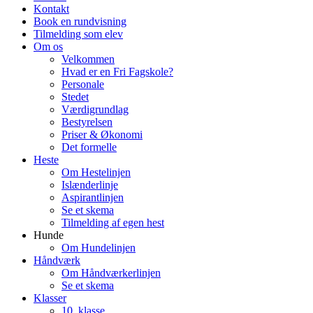
Kontakt
Book en rundvisning
Tilmelding som elev
Om os
Velkommen
Hvad er en Fri Fagskole?
Personale
Stedet
Værdigrundlag
Bestyrelsen
Priser & Økonomi
Det formelle
Heste
Om Hestelinjen
Islænderlinje
Aspirantlinjen
Se et skema
Tilmelding af egen hest
Hunde
Om Hundelinjen
Håndværk
Om Håndværkerlinjen
Se et skema
Klasser
10. klasse