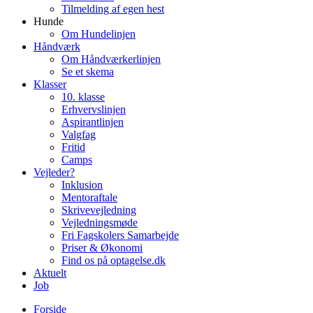
Tilmelding af egen hest
Hunde
Om Hundelinjen
Håndværk
Om Håndværkerlinjen
Se et skema
Klasser
10. klasse
Erhvervslinjen
Aspirantlinjen
Valgfag
Fritid
Camps
Vejleder?
Inklusion
Mentoraftale
Skrivevejledning
Vejledningsmøde
Fri Fagskolers Samarbejde
Priser & Økonomi
Find os på optagelse.dk
Aktuelt
Job
Forside