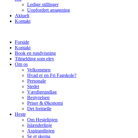
Ledige stillinger
Uopfordret ansøgning
Aktuelt
Kontakt
Forside
Kontakt
Book en rundvisning
Tilmelding som elev
Om os
Velkommen
Hvad er en Fri Fagskole?
Personale
Stedet
Værdigrundlag
Bestyrelsen
Priser & Økonomi
Det formelle
Heste
Om Hestelinjen
Islænderlinje
Aspirantlinjen
Se et skema