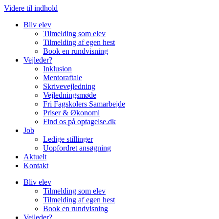
Videre til indhold
Bliv elev
Tilmelding som elev
Tilmelding af egen hest
Book en rundvisning
Vejleder?
Inklusion
Mentoraftale
Skrivevejledning
Vejledningsmøde
Fri Fagskolers Samarbejde
Priser & Økonomi
Find os på optagelse.dk
Job
Ledige stillinger
Uopfordret ansøgning
Aktuelt
Kontakt
Bliv elev
Tilmelding som elev
Tilmelding af egen hest
Book en rundvisning
Vejleder?