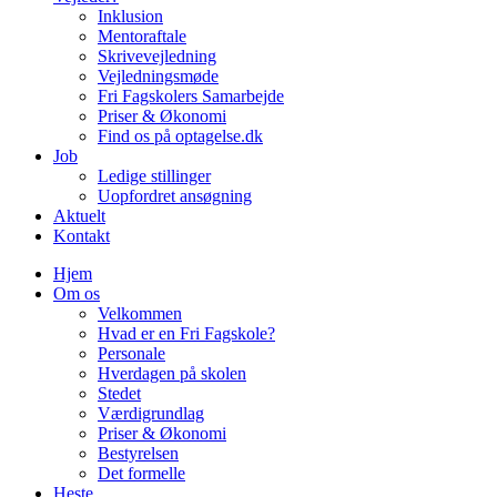
Inklusion
Mentoraftale
Skrivevejledning
Vejledningsmøde
Fri Fagskolers Samarbejde
Priser & Økonomi
Find os på optagelse.dk
Job
Ledige stillinger
Uopfordret ansøgning
Aktuelt
Kontakt
Hjem
Om os
Velkommen
Hvad er en Fri Fagskole?
Personale
Hverdagen på skolen
Stedet
Værdigrundlag
Priser & Økonomi
Bestyrelsen
Det formelle
Heste